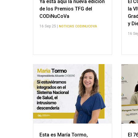
Ya está aquí la nueva edición
El C
de los Premios TFG del
la V
CODiNuCoVa
Grad
y Di
16 Sep 25 |
NOTICIAS CODINUCOVA
16 Se
Esta es María Tormo,
El 7