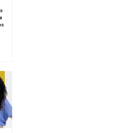
us
a
tos