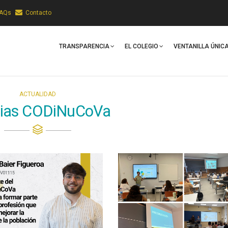
FAQs
Contacto
Main
Navigation
TRANSPARENCIA
EL COLEGIO
VENTANILLA ÚNIC
ACTUALIDAD
cias CODiNuCoVa