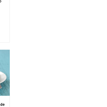
o
 de