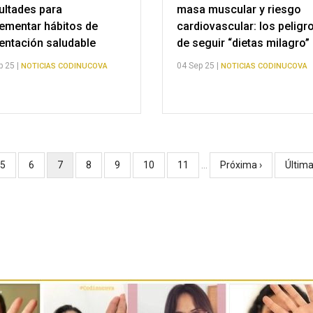
cultades para
masa muscular y riesgo
ementar hábitos de
cardiovascular: los peligr
entación saludable
de seguir “dietas milagro”
p 25 |
04 Sep 25 |
NOTICIAS CODINUCOVA
NOTICIAS CODINUCOVA
a
Página
5
Página
6
Página
7
Página
8
Página
9
Página
10
Página
11
…
Siguiente
Próxima ›
Últim
Última
actual
página
págin