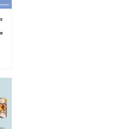
as
te