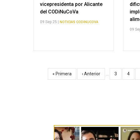
vicepresidenta por Alicante
difi
del CODiNuCoVa
impl
alim
09 Sep 25 |
NOTICIAS CODINUCOVA
09 Se
Primera
« Primera
Página
‹ Anterior
…
Página
3
Págin
4
Paginación
página
anterior