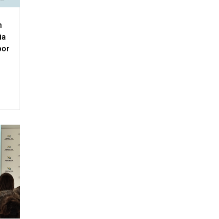
n
ia
por