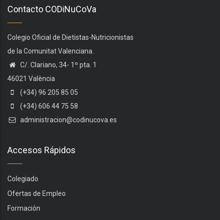
Contacto CODiNuCoVa
Colegio Oficial de Dietistas-Nutricionistas
de la Comunitat Valenciana.
C/. Clariano, 34- 1º pta. 1
46021 València
(+34) 96 205 85 05
(+34) 606 44 75 58
administracion@codinucova.es
Accesos Rápidos
Colegiado
Ofertas de Empleo
Formación