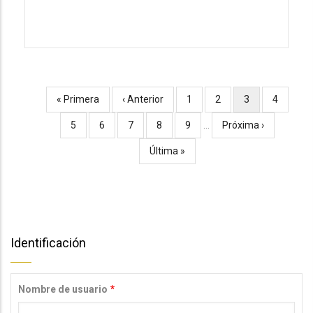
Primera
« Primera
Página
‹ Anterior
Página
1
Página
2
Página
3
Página
4
Paginación
página
anterior
actual
Página
5
Página
6
Página
7
Página
8
Página
9
…
Siguiente
Próxima ›
página
Última
Última »
página
Identificación
Nombre de usuario