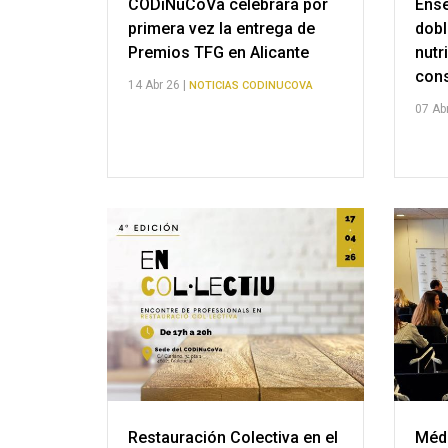
CODiNuCoVa celebrará por
Ense
primera vez la entrega de
dobl
Premios TFG en Alicante
nutr
cons
14 Abr 26 |
NOTICIAS CODINUCOVA
07 Abr
Restauración Colectiva en el
Médi