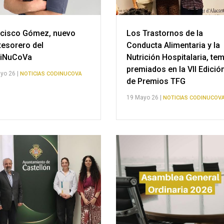
ncisco Gómez, nuevo
Los Trastornos de la
tesorero del
Conducta Alimentaria y la
iNuCoVa
Nutrición Hospitalaria, te
premiados en la VII Edició
yo 26 |
NOTICIAS CODINUCOVA
de Premios TFG
19 Mayo 26 |
NOTICIAS CODINUCOV