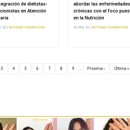
ntegración de dietistas-
abordar las enfermedade
icionistas en Atención
crónicas con el foco pues
aria
en la Nutrición
r 26 |
26 Mar 26 |
NOTICIAS CODINUCOVA
NOTICIAS CODINUCOVA
a
Página
3
Página
4
Página
5
Página
6
Página
7
Página
8
Página
9
…
Siguiente
Próxima ›
Última
Última »
página
página