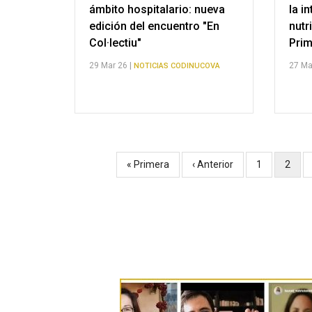
ámbito hospitalario: nueva
la i
edición del encuentro "En
nutr
Col·lectiu"
Prim
29 Mar 26 |
27 Ma
NOTICIAS CODINUCOVA
Primera
« Primera
Página
‹ Anterior
Página
1
Págin
2
Paginación
página
anterior
actual