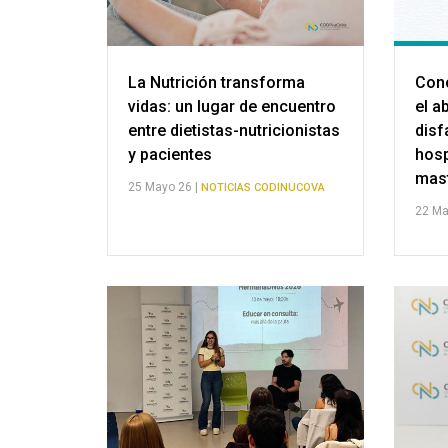
La Nutrición transforma
Cono
vidas: un lugar de encuentro
el a
entre dietistas-nutricionistas
disf
y pacientes
hosp
mas
25 Mayo 26 |
NOTICIAS CODINUCOVA
22 Ma