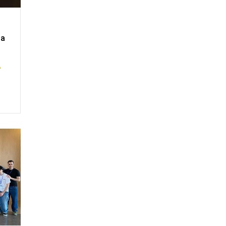
u
ia
A