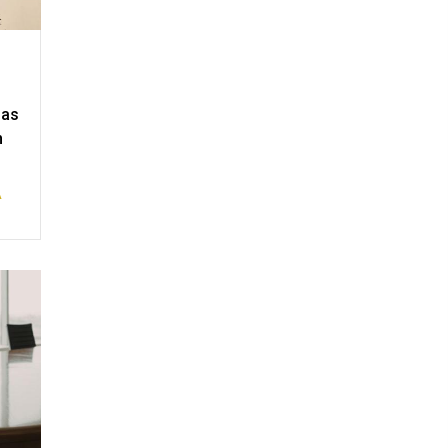
mas
n
A