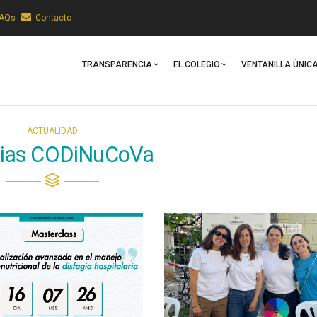
FAQs
Contacto
Main
Navigation
TRANSPARENCIA
EL COLEGIO
VENTANILLA ÚNIC
ACTUALIDAD
cias CODiNuCoVa