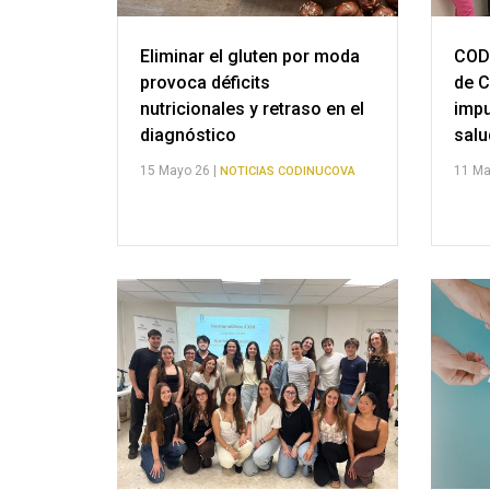
Eliminar el gluten por moda
COD
provoca déficits
de C
nutricionales y retraso en el
impu
diagnóstico
salu
15 Mayo 26 |
11 Ma
NOTICIAS CODINUCOVA