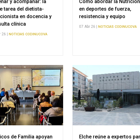
ñar y acompañar: la
Cómo abordar la Nutrició
e tarea del dietista-
en deportes de fuerza,
icionista en docencia y
resistencia y equipo
ulta clínica
07 Abr 26 |
NOTICIAS CODINUCOVA
 26 |
NOTICIAS CODINUCOVA
cos de Familia apoyan
Elche reúne a expertos pa