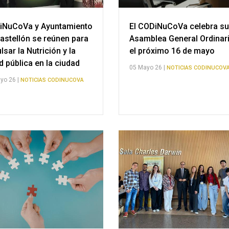
iNuCoVa y Ayuntamiento
El CODiNuCoVa celebra s
astellón se reúnen para
Asamblea General Ordinar
lsar la Nutrición y la
el próximo 16 de mayo
d pública en la ciudad
05 Mayo 26 |
NOTICIAS CODINUCOV
yo 26 |
NOTICIAS CODINUCOVA