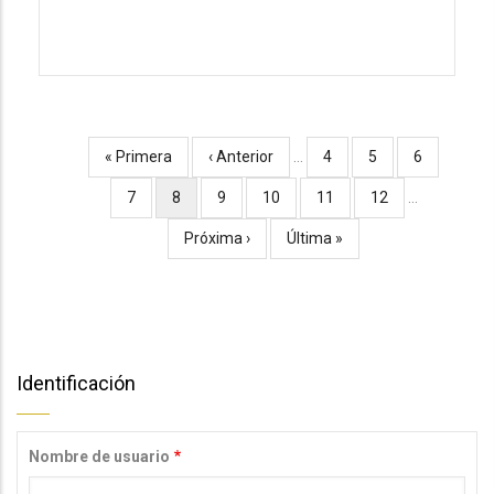
Primera
« Primera
Página
‹ Anterior
…
Página
4
Página
5
Página
6
Paginación
página
anterior
Página
7
Página
8
Página
9
Página
10
Página
11
Página
12
…
actual
Siguiente
Próxima ›
Última
Última »
página
página
Identificación
Nombre de usuario