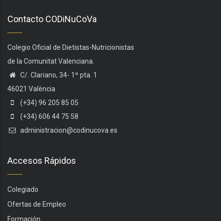
Contacto CODiNuCoVa
Colegio Oficial de Dietistas-Nutricionistas
de la Comunitat Valenciana.
C/. Clariano, 34- 1º pta. 1
46021 València
(+34) 96 205 85 05
(+34) 606 44 75 58
administracion@codinucova.es
Accesos Rápidos
Colegiado
Ofertas de Empleo
Formación