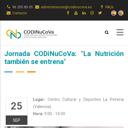
Pasar
96 205 85 05
administracion@codinucova.es
FAQs
al
Contacto
contenido
principal
Jornada CODiNuCoVa: "La Nutrición
también se entrena"
Lugar:
Centro Cultural y Deportivo La Petxina
25
(Valencia)
Hora:
9:00 - 14:00
SEP