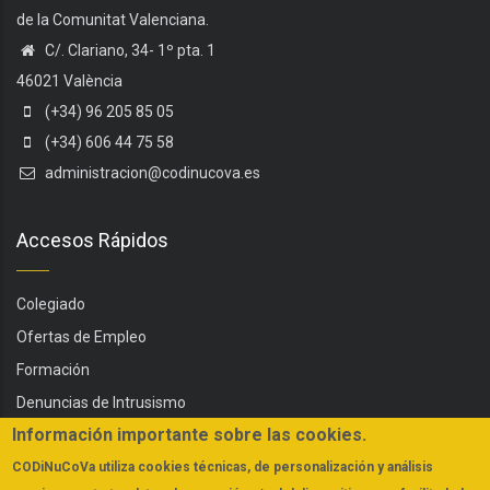
de la Comunitat Valenciana.
C/. Clariano, 34- 1º pta. 1
46021 València
(+34) 96 205 85 05
(+34) 606 44 75 58
administracion@codinucova.es
Accesos Rápidos
Colegiado
Ofertas de Empleo
Formación
Denuncias de Intrusismo
Información importante sobre las cookies.
Servicios
CODiNuCoVa
utiliza cookies técnicas, de personalización y análisis
Actualidad