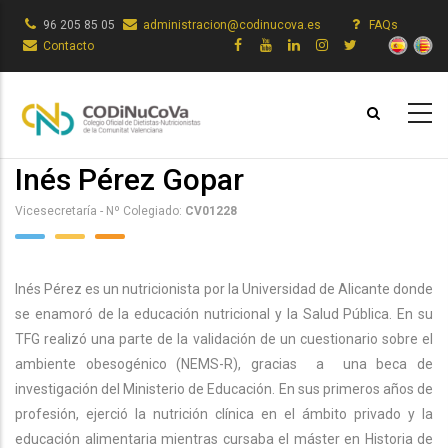
Pasar
96 205 85 05
administracion@codinucova.es
FAQs
al
Contacto
contenido
principal
Inés Pérez Gopar
Vicesecretaría - Nº Colegiado:
CV01228
Inés Pérez es un nutricionista por la Universidad de Alicante donde
se enamoró de la educación nutricional y la Salud Pública. En su
TFG realizó una parte de la validación de un cuestionario sobre el
ambiente obesogénico (NEMS-R), gracias a una beca de
investigación del Ministerio de Educación. En sus primeros años de
profesión, ejerció la nutrición clínica en el ámbito privado y la
educación alimentaria mientras cursaba el máster en Historia de