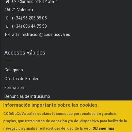
C/. Clariano, 34- 1º pta. 1
46021 València
(+34) 96 205 85 05
(+34) 606 44 75 58
administracion@codinucova.es
Accesos Rápidos
Colegiado
Ofertas de Empleo
Formación
Denuncias de Intrusismo
Información importante sobre las cookies.
Servicios
CODiNuCoVa
utiliza cookies técnicas, de personalización y análisis
Actualidad
propias, que tratan datos de conexión y/o del dispositivo para facilitarle la
FAQs
navegación y analizar estadísticas del uso de la web.
Obtener más