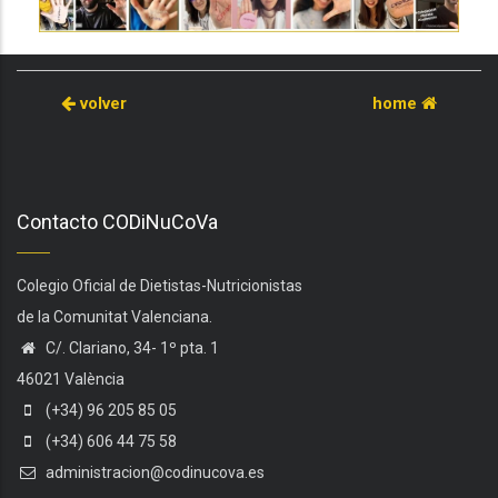
volver
home
Contacto CODiNuCoVa
Colegio Oficial de Dietistas-Nutricionistas
de la Comunitat Valenciana.
C/. Clariano, 34- 1º pta. 1
46021 València
(+34) 96 205 85 05
(+34) 606 44 75 58
administracion@codinucova.es