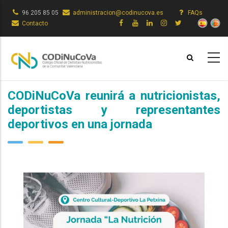
Pasar
96 205 85 05
administracion@codinucova.es
FAQs
al
Contacto
contenido
principal
CODiNuCoVa reunirá a nutricionistas,
deportistas y representantes
deportivos en una jornada