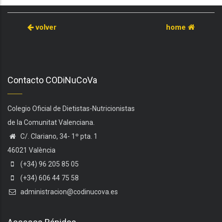
volver
home
Contacto CODiNuCoVa
Colegio Oficial de Dietistas-Nutricionistas
de la Comunitat Valenciana.
C/. Clariano, 34- 1º pta. 1
46021 València
(+34) 96 205 85 05
(+34) 606 44 75 58
administracion@codinucova.es