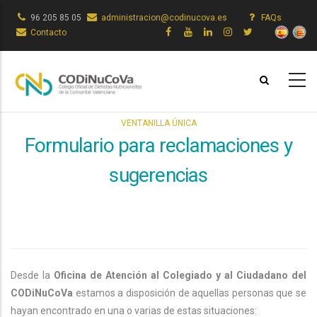
Skip
96 205 85 05
administracion@codinucova.es
FAQs
to
Contacto
main
content
VENTANILLA ÚNICA
Formulario para reclamaciones y
sugerencias
Desde la
Oficina de Atención al Colegiado y al Ciudadano del
CODiNuCoVa
estamos a disposición de aquellas personas que se
hayan encontrado en una o varias de estas situaciones: