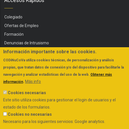
Accesos Rápidos
Colegiado
Ofertas de Empleo
Formación
Denuncias de Intrusismo
Información importante sobre las cookies.
Servicios
Actualidad
CODiNuCoVa
utiliza cookies técnicas, de personalización y análisis
propias, que tratan datos de conexión y/o del dispositivo para facilitarle la
FAQs
navegación y analizar estadísticas del uso de la web.
Obtener más
Más info
información
.
Cookies necesarias
Este sitio utiliza cookies para gestionar el login de usuarios y el
estado de los formularios.
Política de Cookies
Aviso Legal y Política de Privacidad
Cookies no necesarias
Condiciones de descargas documentación
Necesario para los siguientes servicios: Google analytics.