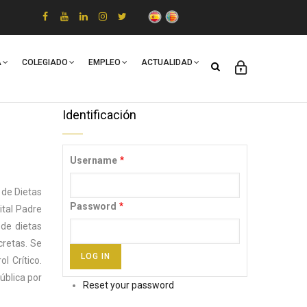
A
COLEGIADO
EMPLEO
ACTUALIDAD
Identificación
Username
 de Dietas
Password
ital Padre
 de dietas
cretas. Se
l Crítico.
ública por
Reset your password