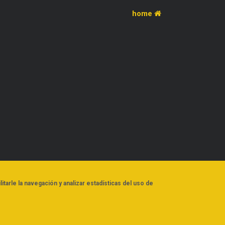
home
litarle la navegación y analizar estadísticas del uso de