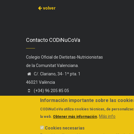
volver
Contacto CODiNuCoVa
Colegio Oficial de Dietistas-Nutricionistas
de la Comunitat Valenciana.
C/. Clariano, 34- 1º pta. 1
46021 València
(+34) 96 205 85 05
(+34) 606 44 75 58
Información importante sobre las cookie
administracion@codinucova.es
CODiNuCoVa
utiliza cookies técnicas, de personalizaci
Más info
la web.
Obtener más información
.
Cookies necesarias