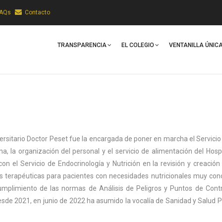
FAQs
Contacto
Main
Navigation
TRANSPARENCIA
EL COLEGIO
VENTANILLA ÚNIC
ersitario Doctor Peset fue la encargada de poner en marcha el Servicio
, la organización del personal y el servicio de alimentación del Hosp
con el Servicio de Endocrinología y Nutrición en la revisión y creación
as terapéuticas para pacientes con necesidades nutricionales muy con
mplimiento de las normas de Análisis de Peligros y Puntos de Contro
de 2021, en junio de 2022 ha asumido la vocalía de Sanidad y Salud P