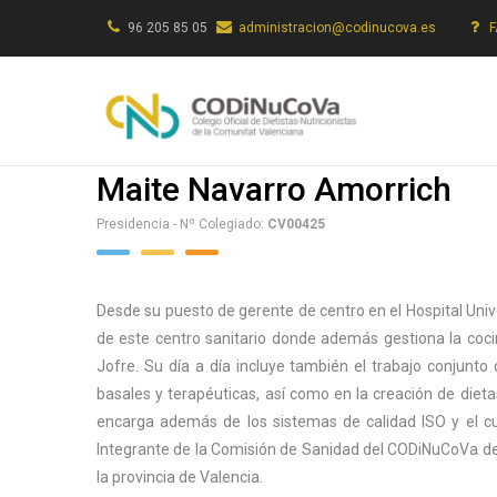
Skip
96 205 85 05
administracion@codinucova.es
to
main
content
Maite Navarro Amorrich
Presidencia - Nº Colegiado:
CV00425
Desde su puesto de gerente de centro en el Hospital Univ
de este centro sanitario donde además gestiona la cocina
Jofre. Su día a día incluye también el trabajo conjunto 
basales y terapéuticas, así como en la creación de diet
encarga además de los sistemas de calidad ISO y el cu
Integrante de la Comisión de Sanidad del CODiNuCoVa des
la provincia de Valencia.