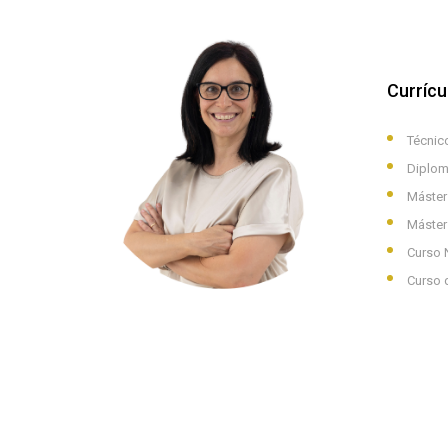
Curríc
Técnico
Diploma
Máster 
Máster 
Curso N
Curso 