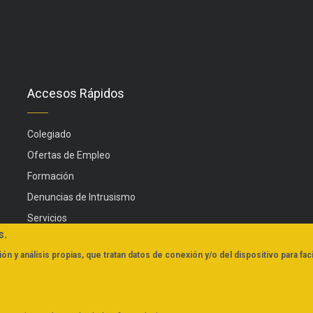
Accesos Rápidos
Colegiado
Ofertas de Empleo
Formación
Denuncias de Intrusismo
Servicios
s.
Actualidad
ón y análisis propias, que tratan datos de conexión y/o del dispositivo para faci
FAQs