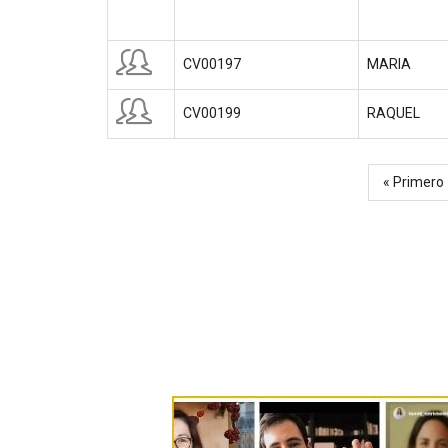
CV00197
MARIA
CV00199
RAQUEL
Primera
« Primero
Paginación
página