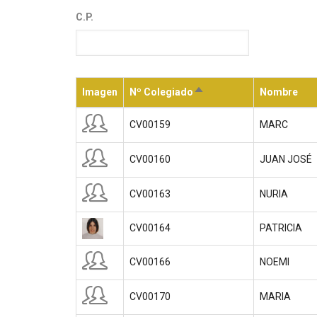
C.P.
Imagen
Nº Colegiado
Nombre
Ordenar
descendente
CV00159
MARC
CV00160
JUAN JOSÉ
CV00163
NURIA
CV00164
PATRICIA
CV00166
NOEMI
CV00170
MARIA