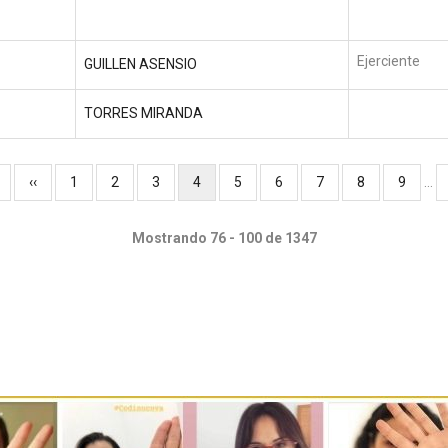
Ejerciente
GUILLEN ASENSIO
TORRES MIRANDA
Página
‹‹
Página
1
Página
2
Página
3
Página
4
Página
5
Página
6
Página
7
Página
8
Página
9
…
anterior
actual
Mostrando 76 - 100 de 1347