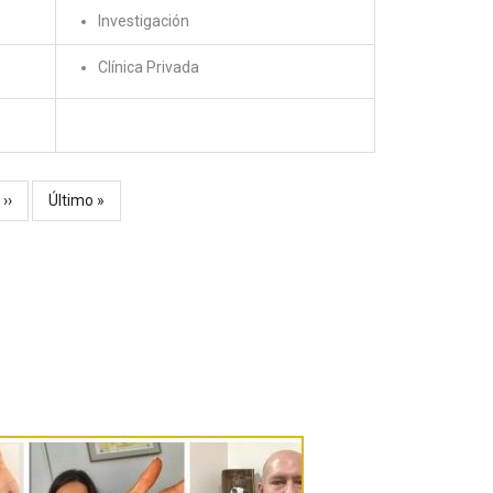
Investigación
Clínica Privada
Siguiente
››
Última
Último »
página
página